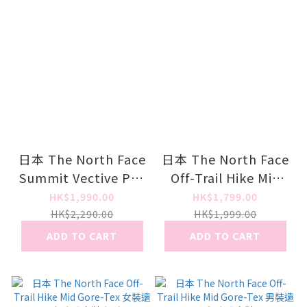
日本 The North Face
日本 The North Face
Summit Vective Pro
Off-Trail Hike Mid
3 男/女裝跑鞋
Gore-Tex 女裝遠足行
HK$1,990.00
HK$1,799.00
山防水鞋 (CS)
HK$2,290.00
HK$1,999.00
ADD TO CART
ADD TO CART