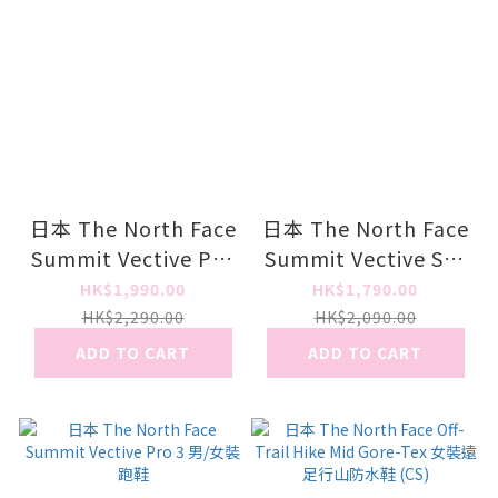
日本 The North Face
日本 The North Face
Summit Vective Pro
Summit Vective Sky
3 男/女裝跑鞋
2 男/女裝跑鞋
HK$1,990.00
HK$1,790.00
HK$2,290.00
HK$2,090.00
ADD TO CART
ADD TO CART