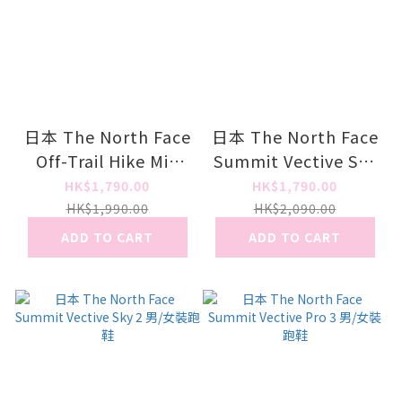
日本 The North Face
日本 The North Face
Off-Trail Hike Mid
Summit Vective Sky
Gore-Tex 男裝遠足行
2 男/女裝跑鞋
HK$1,790.00
HK$1,790.00
山防水鞋
HK$1,990.00
HK$2,090.00
ADD TO CART
ADD TO CART