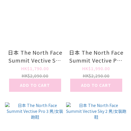
日本 The North Face
日本 The North Face
Summit Vective Sky
Summit Vective Pro
2 男/女裝跑鞋
3 男/女裝跑鞋
HK$1,790.00
HK$1,990.00
HK$2,090.00
HK$2,290.00
ADD TO CART
ADD TO CART