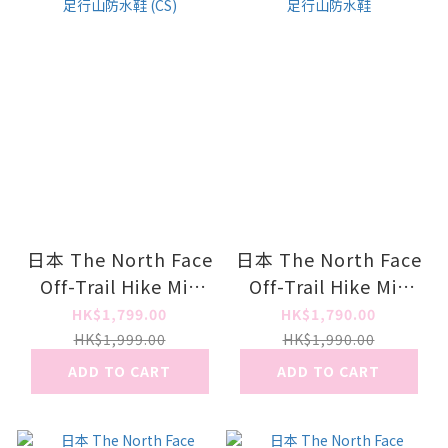
日本 The North Face
日本 The North Face
Off-Trail Hike Mid
Off-Trail Hike Mid
Gore-Tex 女裝遠足行
Gore-Tex 男裝遠足行
HK$1,799.00
HK$1,790.00
山防水鞋 (CS)
山防水鞋
HK$1,999.00
HK$1,990.00
ADD TO CART
ADD TO CART