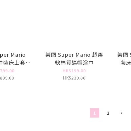
er Mario
美國 Super Mario 超柔
美國 S
5 件裝床上套裝
軟棉質連帽浴巾
裝床
單人床)
799.00
HK$199.00
899.00
HK$239.00
1
2