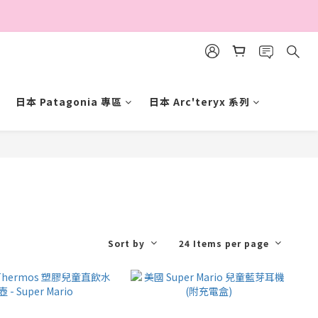
日本 Patagonia 專區
日本 Arc'teryx 系列
Sort by
24 Items per page