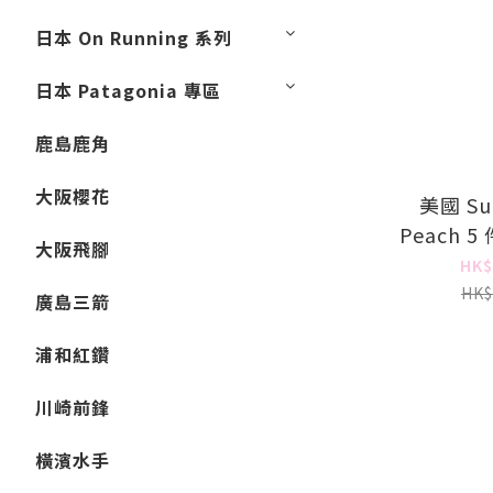
日本 On Running 系列
日本 Patagonia 專區
鹿島鹿角
大阪櫻花
美國 Sup
Peach 
大阪飛腳
(
HK$
HK$
廣島三箭
浦和紅鑽
川崎前鋒
橫濱水手