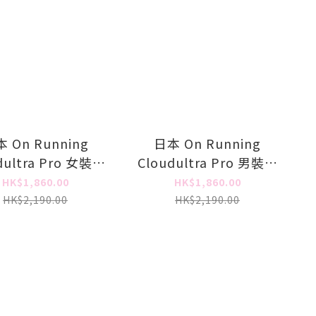
 On Running
日本 On Running
dultra Pro 女裝跑
Cloudultra Pro 男裝跑
鞋
鞋
HK$1,860.00
HK$1,860.00
HK$2,190.00
HK$2,190.00