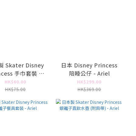
Skater Disney
日本 Disney Princess
ncess 手巾套裝 -
陪睡公仔 - Ariel
Ariel
HK$60.00
HK$299.00
HK$75.00
HK$369.00