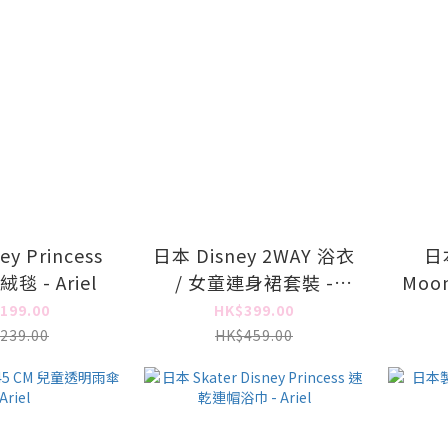
y Princess
日本 Disney 2WAY 浴衣
日
 - Ariel
/ 女童連身裙套裝 -
Moo
Disney Princess Ariel
199.00
HK$399.00
239.00
HK$459.00