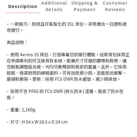
Additional
Shipping &
Customer
Description
details
Payment
Reviews
- 一款輕巧、耐用且可客製化的 35L 背包，非常適合一日遊和過
夜健行。
商品說明：
- 使用 Aerios 35 背包，打造專屬您的健行體驗。這款背包採用正
在申請專利的可互換背負系統，配備尺寸可選的腰帶和肩帶，讓
您輕鬆調整貼合度，均勻分散臀部和肩部的重量。此外，它採用
超輕、極其耐用的網格面料，可有效抵禦小雨，並能抵抗衝擊、
磨損和撕裂。更新：採用 FC0 DWR 防水處理，減少碳排放。
- 採用不含 PFAS 的 FC0 DWR (持久防水) 塗層，提高了防水性
能。
- 重量 : 1,160g
- 尺寸 : H 54 x W 28.5 x D 24 cm