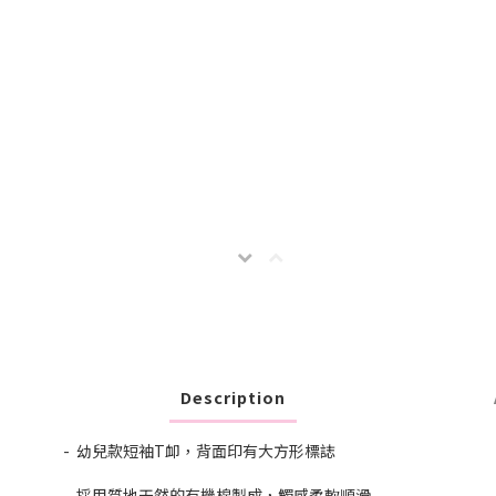
Description
- 幼兒款短袖T卹，背面印有大方形標誌
- 採用質地天然的有機棉製成，觸感柔軟順滑