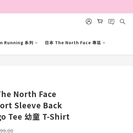
n Running 系列
日本 The North Face 專區
BUY NOW
he North Face
ort Sleeve Back
go Tee 幼童 T-Shirt
99.00