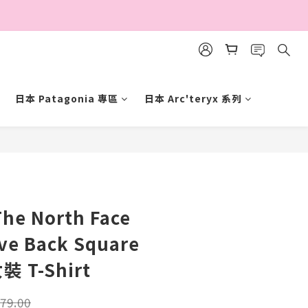
日本 Patagonia 專區
日本 Arc'teryx 系列
BUY NOW
he North Face
ve Back Square
女裝 T-Shirt
79.00