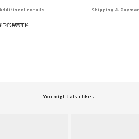
Additional details
Shipping & Payme
柔軟的棉質布料
You might also like...