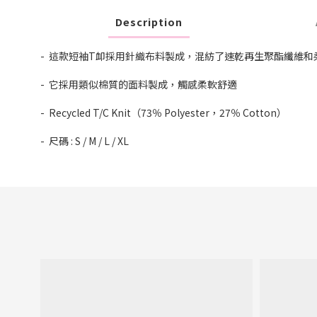
Description
- 這款短袖T卹採用針織布料製成，混紡了速乾再生聚酯纖維和
- 它採用類似棉質的面料製成，觸感柔軟舒適
- Recycled T/C Knit（73％ Polyester，27％ Cotton）
- 尺碼 : S / M / L / XL