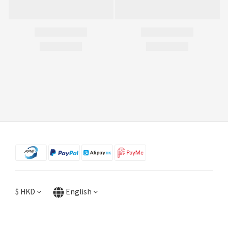
$
HKD
English