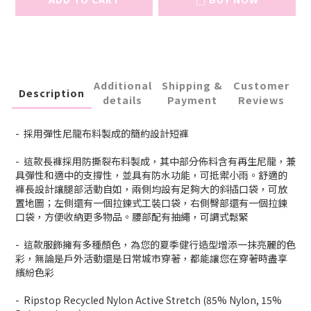
Additional
Shipping &
Customer
Description
details
Payment
Reviews
- 採用彈性尼龍布料製成的簡約設計短褲
- 這款長褲採用防撕裂布料製成，其中部分佈料含有再生尼龍，兼
具彈性和適中的支撐性，並具有防水功能，可抵禦小雨。舒適的
褲長設計讓腿部活動自如，兩側均設有足夠大的斜插口袋，可放
置地圖；左側還有一個拉鍊式工裝口袋，右側臀部還有一個拉鍊
口袋，方便收納更多物品。腰部配有抽繩，可調式鬆緊
- 這款服飾擁有多種顏色，為您的夏季健行造型增添一抹亮麗的色
彩，無論是戶外活動還是日常城市穿著，都能讓您在穿著時盡享
繽紛色彩
- Ripstop Recycled Nylon Active Stretch (85% Nylon, 15%