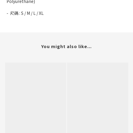
Polyurethane)
- 尺碼 : S / M / L / XL
You might also like...