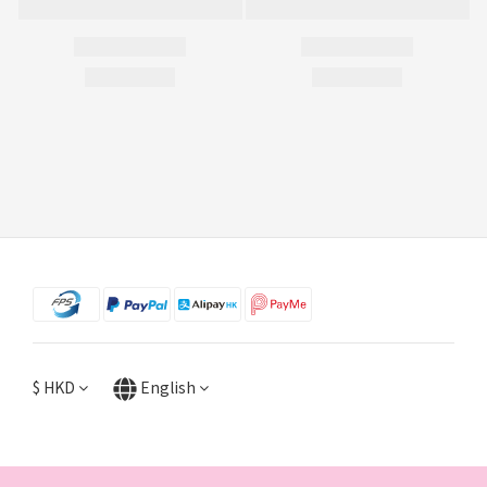
$
HKD
English