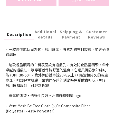
Additional
Shipping &
Customer
Description
details
Payment
Reviews
- 一款高性能幼兒外套，採用透氣、防紫外線布料製成，並經過防
蟲處理
- 這款輕盈順滑的布料表面設有透氣孔，有效防止熱量積聚，帶來
卓越的透氣性，讓穿著者保持舒適的溫度。它還具備防紫外線功
能 (UPF 30-50+，紫外線防護率達90%以上)。經溫和持久的驅蟲
處理，呵護兒童肌膚，讓他們在戶外活動時免受蚊蟲叮咬。帽子
採用按扣設計，可輕鬆拆卸
- 寬鬆的版型，透氣性良好。左胸飾有刺繡logo
- Vent Mesh Be Free Cloth (59% Composite Fiber
(Polyester)，41% Polyester)