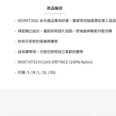
商品描述
- WORKTRAIL 系列產品專為林業、農業等初級產業從業
- 褲管開口設計，襠部採用插片加固，使彎曲伸展動作更流暢
- 附有可拆卸的寬織帶腰帶
- 設有腰帶環，方便您使用自己喜歡的腰帶
- NORTHTECH Cloth DRY FACE (100% Nylon)
- 尺碼 : S / M / L / XL / XXL