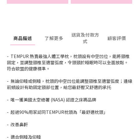
送貨及付款方
商品描述
了解更多
顧客評價
式
- TEMPUR 熱賣最強人體工學枕，枕頭設有中空凹位，能將頸椎
固定，並調整頸椎至適當弧度，令頭頸於睡眠時可以全面放鬆。
符合歐盟的健康標準。
- 無論仰睡或側睡，枕頭的中空凹位能調整頸椎至適當弧度；邊緣
前傾設計有助固定頸部位置，給您最舒壓又舒適的承托
- 唯一獲美國太空總署 (NASA) 認證之床褥品牌
- 超過90%用家認同TEMPUR枕頭為「最舒適枕頭」
- 改善鼻鼾
- 適合側睡及仰睡