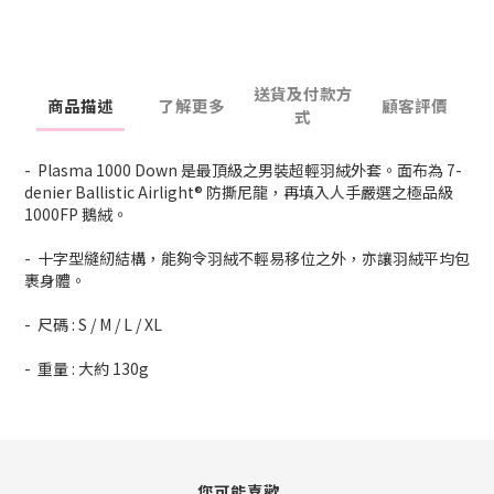
送貨及付款方
商品描述
了解更多
顧客評價
式
- Plasma 1000 Down 是最頂級之男裝超輕羽絨外套。面布為 7-
denier Ballistic Airlight® 防撕尼龍，再填入人手嚴選之極品級
1000FP 鵝絨。
- 十字型縫紉結構，能夠令羽絨不輕易移位之外，亦讓羽絨平均包
裹身體。
- 尺碼 : S / M / L / XL
- 重量 : 大約 130g
您可能喜歡...