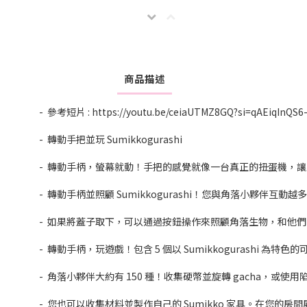
商品描述
- 參考短片 : https://youtu.be/ceiaUTMZ8GQ?si=qAEiqInQS
- 轉動手把並玩 Sumikkogurashi
- 轉動手柄，螢幕就動！手把的感覺就像一台真正的扭蛋機，
- 轉動手柄並照顧 Sumikkogurashi！您與角落小夥
- 如果將蓋子取下，可以通過按鈕操作來照顧角落生物，和他
- 轉動手柄，玩遊戲！包含 5 個以 Sumikkogurashi 為特色
- 角落小夥伴大約有 150 種！收集硬幣並旋轉 gacha，或使用陷阱
- 您也可以收集材料並製作自己的 Sumikko 家具。在您的房