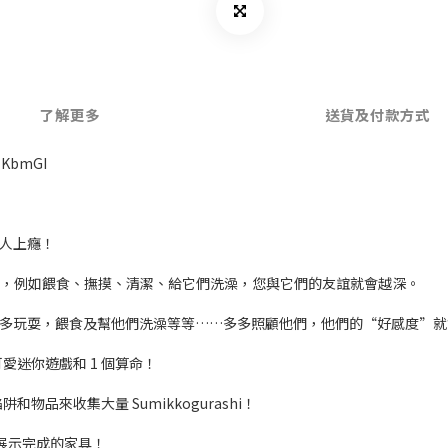
了解更多
送貨及付款方式
6-KbmGI
讓人上癮！
伴互動越多，例如餵食、撫摸、清潔、給它們洗澡，您與它們的友誼就會越深。
們多玩耍，餵食及幫他們洗澡等等……多多照顧他們，他們的“好感度”就
的可愛迷你遊戲和 1 個算命！
和物品來收集大量 Sumikkogurashi！
間展示完成的家具！