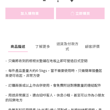
加入購物車
立即購買
送貨及付款方
商品描述
了解更多
顧客評價
式
- 只需將收到的榻榻米墊鋪在地板上即可營造日式空間
- 每件產品重量大約4-5kgs，當不需要使用時，只需簡單摺疊起
來便可收起，非常方便
- 訂購兩張或以上作合併使用，會免費附送對應數量的連結配件
- 用途非常廣泛，適合招呼客人，休息小睡，甚至可以作為小朋友
的玩樂地方
- 外層布料採用國產 (九州產) 燈心草製成。每根絲線都很粗，表