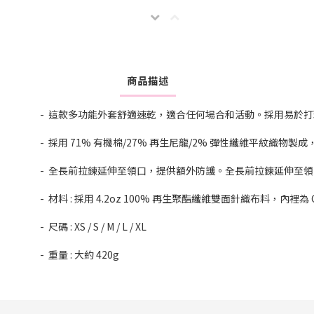
商品描述
- 這款多功能外套舒適速乾，適合任何場合和活動。採用易於打
- 採用 71% 有機棉/27% 再生尼龍/2% 彈性纖維平紋織
- 全長前拉鍊延伸至領口，提供額外防護。全長前拉鍊延伸至
- 材料 : 採用 4.2oz 100% 再生聚酯纖維雙面針織布料，內裡為 C
- 尺碼 : XS / S / M / L / XL
- 重量 : 大約 420g