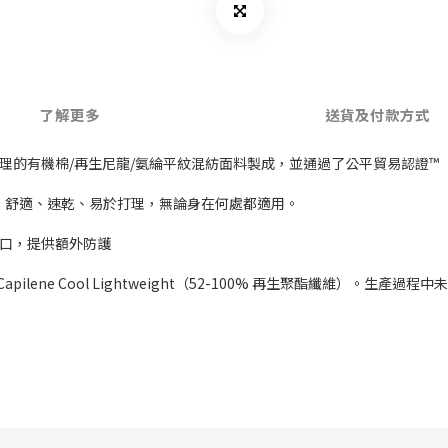
了解更多
送貨及付款方式
理的有機棉/再生尼龍/氨綸平紋混紡面料製成，並通過了公平貿易認證™
物製成，舒適、速乾、易於打理，無論身在何處都適用。
領口，提供額外防護
apilene Cool Lightweight（52-100% 再生聚酯纖維）。生產過程