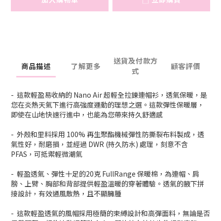
送貨及付款方
商品描述
了解更多
顧客評價
式
- 這款輕盈易收納的 Nano Air 超輕全拉鍊連帽衫，透氣保暖，是
您在炎熱天氣下進行高強度運動的理想之選。這款彈性保暖層，
即使在山地快速行進中，也能為您帶來持久舒適感
- 外殼和里料採用 100% 再生聚酯機械彈性防撕裂布料製成，透
氣性好，耐磨損，並經過 DWR (持久防水) 處理，刻意不含
PFAS，可抵禦輕微潮氣
- 輕盈透氣、彈性十足的20克 FullRange 保暖棉，為連帽、肩
膀、上臂、胸部和背部提供輕盈溫暖的穿著體驗。透氣的腋下拼
接設計，有效通風散熱，且不顯臃腫
- 這款輕盈透氣的風帽採用極簡的束縛設計和高彈面料，無論是否