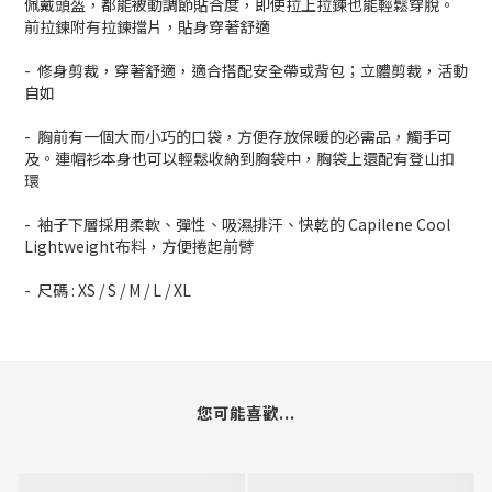
佩戴頭盔，都能被動調節貼合度，即使拉上拉鍊也能輕鬆穿脫。
前拉鍊附有拉鍊擋片，貼身穿著舒適
- 修身剪裁，穿著舒適，適合搭配安全帶或背包；立體剪裁，活動
自如
- 胸前有一個大而小巧的口袋，方便存放保暖的必需品，觸手可
及。連帽衫本身也可以輕鬆收納到胸袋中，胸袋上還配有登山扣
環
- 袖子下層採用柔軟、彈性、吸濕排汗、快乾的 Capilene Cool
Lightweight布料，方便捲起前臂
- 尺碼 : XS / S / M / L / XL
您可能喜歡...