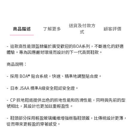
送貨及付款方
商品描述
了解更多
顧客評價
式
- 這款高性能頭盔隸屬於廣受歡迎的BOA系列，不斷進化的舒適
體驗。專為因應嚴苛環境而設計的下一代高筒鞋款。
商品說明：
- 採用 BOA® 貼合系統，快速、精準地調整貼合度。
- 日本 JSAA 標準A級安全鞋認安全證。
- CP 抓地鞋底提供出色的抓地性能和防滑性能，同時與先前的型
號相比，其設計也更加註重輕盈性。
- 鞋頭部分採用輕盈玻璃纖維增強樹脂鞋頭蓋，比傳統設計更薄，
從而帶來更輕盈的穿著感受。