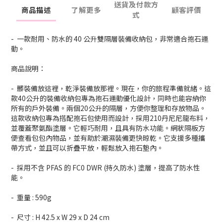
送貨及付款方
商品描述
了解更多
顧客評價
式
- 一款耐用、防水的 40 公升雙隔層裝備收納包，非常適合抱石運
動。
商品說明：
- 髒裝備放這裡，乾淨裝備放那裡。現在，你的旅程準備就緒。這
款40公升的裝備收納包專為抱石運動優化設計，同時也能容納你
所有的戶外裝備。兩個20公升的隔層，方便你整理和存放物品。
這款收納包專為搭配抱石包使用而設計，採用210丹尼尼龍布料，
並覆蓋聚氨酯塗層。它輕巧耐用，且具有防水功能。網狀隔板方
便查看包包內物品，並有助於潮濕裝備更快晾乾。它支援多種攜
帶方式，並且可以折疊平放，輕鬆放入抱石墊內。
- 採用不含 PFAS 的 FC0 DWR (持久防水) 塗層，提高了防水性
能。
- 重量 : 590g
- 尺寸 : H 42.5 x W 29 x D 24 cm