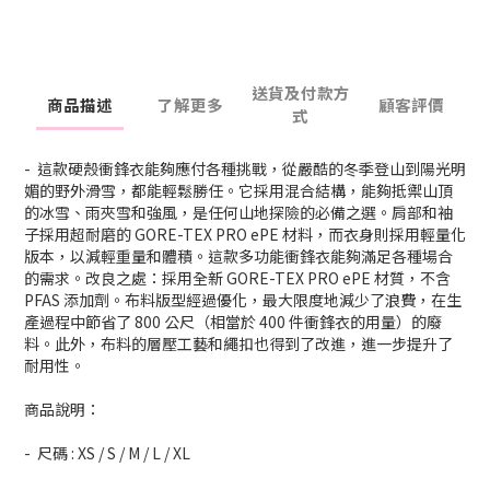
送貨及付款方
商品描述
了解更多
顧客評價
式
- 這款硬殼衝鋒衣能夠應付各種挑戰，從嚴酷的冬季登山到陽光明
媚的野外滑雪，都能輕鬆勝任。它採用混合結構，能夠抵禦山頂
的冰雪、雨夾雪和強風，是任何山地探險的必備之選。肩部和袖
子採用超耐磨的 GORE-TEX PRO ePE 材料，而衣身則採用輕量化
版本，以減輕重量和體積。這款多功能衝鋒衣能夠滿足各種場合
的需求。改良之處：採用全新 GORE-TEX PRO ePE 材質，不含
PFAS 添加劑。布料版型經過優化，最大限度地減少了浪費，在生
產過程中節省了 800 公尺（相當於 400 件衝鋒衣的用量）的廢
料。此外，布料的層壓工藝和繩扣也得到了改進，進一步提升了
耐用性。
商品說明：
- 尺碼 : XS / S / M / L / XL