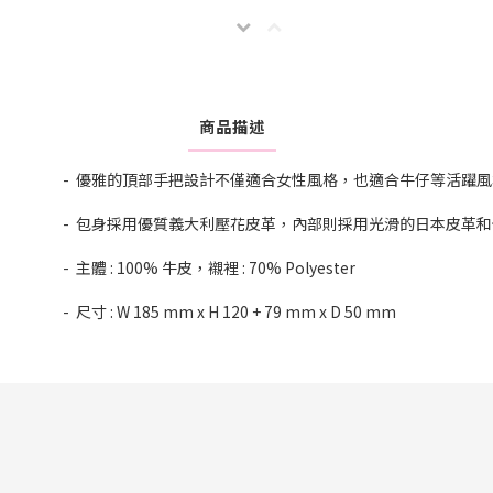
商品描述
- 優雅的頂部手把設計不僅適合女性風格，也適合牛仔等活躍
- 包身採用優質義大利壓花皮革，內部則採用光滑的日本皮革
- 主體 : 100% 牛皮，襯裡 : 70% Polyester
- 尺寸 : W 185 mm x H 120 + 79 mm x D 50 mm