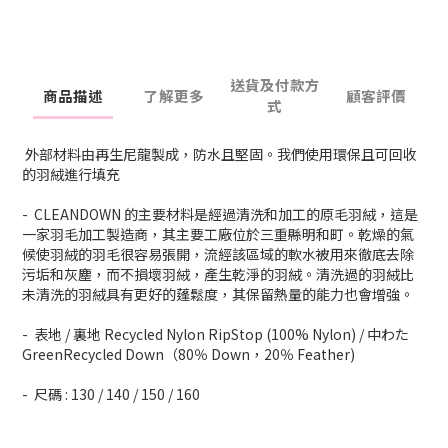
送貨及付款方
商品描述
了解更多
顧客評價
式
外部材料由再生尼龍製成，防水且堅固。我們使用環保且可回收
的羽絨進行填充
- CLEANDOWN 的主要材料是經過清洗和加工的原毛羽絨，這是
一家羽毛加工製造商，其主要工廠位於三重縣明和町。乾燥的氣
候使羽絨的羽毛很容易張開，流經該區域的軟水被用來徹底去除
污垢和灰塵，而不損壞羽絨，產生乾淨的羽絨。清洗過的羽絨比
未清洗的羽絨具有更好的蓬鬆度，其保留熱量的能力也會增強。
- 表地 / 裏地 Recycled Nylon RipStop (100% Nylon) / 中わた
GreenRecycled Down（80％ Down，20％ Feather)
- 尺碼 : 130 / 140 / 150 / 160