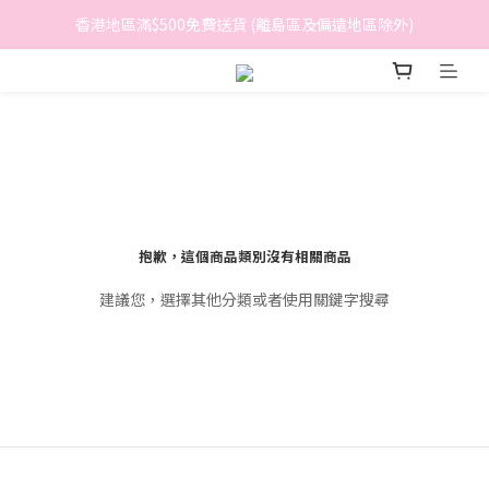
香港地區滿$500免費送貨 (離島區及偏遠地區除外)
香港地區滿$500免費送貨 (離島區及偏遠地區除外)
BreeziB 會員享有額外折扣及積分優惠
香港地區滿$500免費送貨 (離島區及偏遠地區除外)
抱歉，這個商品類別沒有相關商品
建議您，選擇其他分類或者使用關鍵字搜尋